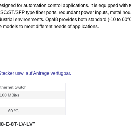
igned for automation control applications. It is equipped with t
C/ST/SFP type fiber ports, redundant power inputs, metal housi
industrial environments. Opal8 provides both standard (-10 to 6
 models to meet different needs of applications.
ecker usw. auf Anfrage verfügbar.
thernet Switch
100 MBit/s
 ... +60 ºC
l8-E-8T-LV-LV"