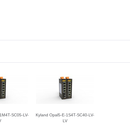
-1M4T-SC05-LV-
Kyland Opal5-E-1S4T-SC40-LV-
V
LV