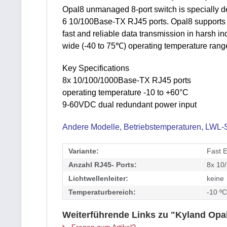
Opal8 unmanaged 8-port switch is specially des
6 10/100Base-TX RJ45 ports. Opal8 supports S
fast and reliable data transmission in harsh 
wide (-40 to 75℃) operating temperature range
Key Specifications
8x 10/100/1000Base-TX RJ45 ports
operating temperature -10 to +60°C
9-60VDC dual redundant power input
Andere Modelle, Betriebstemperaturen, LWL-St
Variante:
Fast E
Anzahl RJ45- Ports:
8x 10/
Lichtwellenleiter:
keine
Temperaturbereich:
-10 ºC
Weiterführende Links zu "Kyland Opa