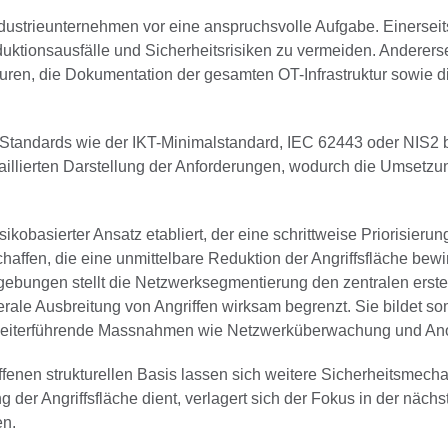
dustrieunternehmen vor eine anspruchsvolle Aufgabe. Einerseits
uktionsausfälle und Sicherheitsrisiken zu vermeiden. Anderers
en, die Dokumentation der gesamten OT-Infrastruktur sowie d
e Standards wie der IKT-Minimalstandard, IEC 62443 oder NIS2
detaillierten Darstellung der Anforderungen, wodurch die Umsetzu
isikobasierter Ansatz etabliert, der eine schrittweise Priorisi
affen, die eine unmittelbare Reduktion der Angriffsfläche bewi
ungen stellt die Netzwerksegmentierung den zentralen ersten S
erale Ausbreitung von Angriffen wirksam begrenzt. Sie bildet s
ür weiterführende Massnahmen wie Netzwerküberwachung und A
fenen strukturellen Basis lassen sich weitere Sicherheitsmech
 der Angriffsfläche dient, verlagert sich der Fokus in der näc
en.