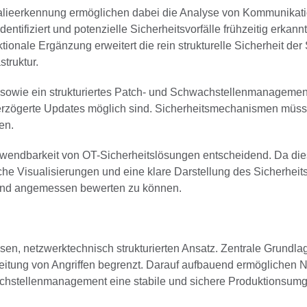
ieerkennung ermöglichen dabei die Analyse von Kommunikati
tifiziert und potenzielle Sicherheitsvorfälle frühzeitig erkan
ktionale Ergänzung erweitert die rein strukturelle Sicherheit 
truktur.
e sowie ein strukturiertes Patch- und Schwachstellenmanageme
erzögerte Updates möglich sind. Sicherheitsmechanismen müsse
en.
nwendbarkeit von OT-Sicherheitslösungen entscheidend. Da dies
iche Visualisierungen und eine klare Darstellung des Sicherhei
 und angemessen bewerten zu können.
isen, netzwerktechnisch strukturierten Ansatz. Zentrale Grundl
usbreitung von Angriffen begrenzt. Darauf aufbauend ermöglic
wachstellenmanagement eine stabile und sichere Produktionsum