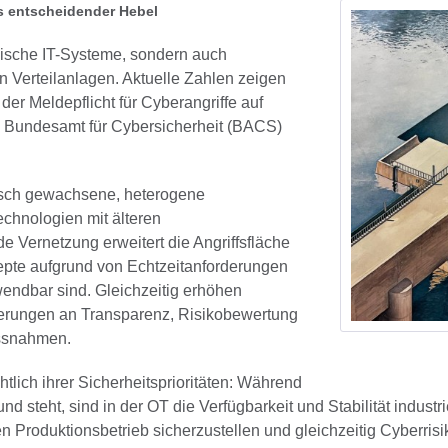
s entscheidender Hebel
sische IT-Systeme, sondern auch
Verteilanlagen. Aktuelle Zahlen zeigen
der Meldepflicht für Cyberangriffe auf
eim Bundesamt für Cybersicherheit (BACS)
isch gewachsene, heterogene
chnologien mit älteren
 Vernetzung erweitert die Angriffsfläche
epte aufgrund von Echtzeitanforderungen
ndbar sind. Gleichzeitig erhöhen
derungen an Transparenz, Risikobewertung
ssnahmen.
tlich ihrer Sicherheitsprioritäten: Während
rund steht, sind in der OT die Verfügbarkeit und Stabilität indus
en Produktionsbetrieb sicherzustellen und gleichzeitig Cyberris