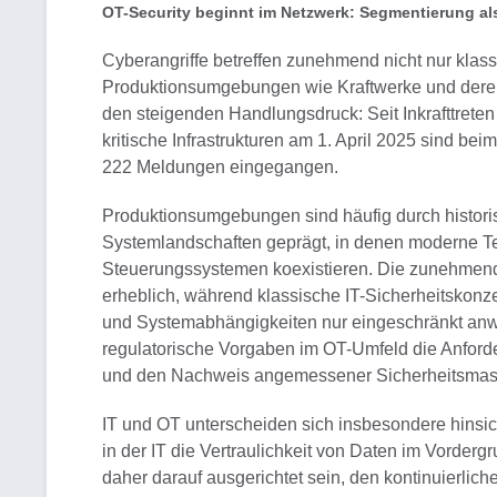
OT-Security beginnt im Netzwerk: Segmentierung al
Cyberangriffe betreffen zunehmend nicht nur klas
Produktionsumgebungen wie Kraftwerke und deren 
den steigenden Handlungsdruck: Seit Inkrafttreten 
kritische Infrastrukturen am 1. April 2025 sind b
222 Meldungen eingegangen.
Produktionsumgebungen sind häufig durch histor
Systemlandschaften geprägt, in denen moderne Te
Steuerungssystemen koexistieren. Die zunehmende
erheblich, während klassische IT-Sicherheitskonz
und Systemabhängigkeiten nur eingeschränkt anwe
regulatorische Vorgaben im OT-Umfeld die Anfor
und den Nachweis angemessener Sicherheitsma
IT und OT unterscheiden sich insbesondere hinsich
in der IT die Vertraulichkeit von Daten im Vorderg
daher darauf ausgerichtet sein, den kontinuierlich